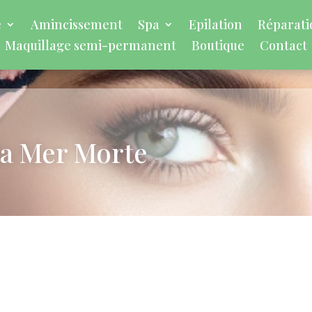
é
Amincissement
Spa
Epilation
Réparatio
Maquillage semi-permanent
Boutique
Contact
la Mer Morte